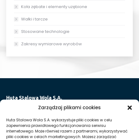
Koła zębate i elementy uzębione
Wałki i tarcze
Stosowane technologie
Zakresy wymiarowe wyrobów
Huta Stalowa Wola S.A.
Oddział I w Stalowej Woli
Zarządzaj plikami cookies
ul. Władysława Grabskiego 48
Huta Stalowa Wola S.A. wykorzystuje pliki cookies w celu
37-450 Stalowa Wola
zapewnienia prawidłowego funkcjonowania serwisu
T:
+48 15 813 49 91
internetowego. Może również razem z partnerami, wykorzystywać
pliki cookies w celach marketingowych. Możesz zarządzać
E:
sekretariat @ oddzial1 hsw pl