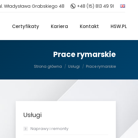
ul. Władysława Grabskiego 48
+48 (15) 813 49 91
a
Certyfikaty
Kariera
Kontakt
HSW.PL
Prace rymarskie
Jesteś tutaj:
Strona główna
Usługi
Prace rymarskie
Usługi
Naprawy i remonty